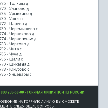
786 - Толкияз д
770 - Уланово д
785 - Урывкино д
780 - Ушня п
772 - Царево д
780 - Черемышево с
774 - Черниково д
774 - Чернопенье д
783 - Чертово д
792 - Чита с
785 - Чуча д
796 - Шали с
770 - Шихазда д
778 - Юнусово с
786 - Янцевары с
 800 200-58-88 - ГОРЯЧАЯ ЛИНИЯ ПОЧТЫ РОССИИ
ПОЗВОНИВ НА ГОРЯЧУЮ ЛИНИЮ ВЫ СМОЖЕТЕ
РЕШИТЬ СЛЕДУЮЩИЕ ВОПРОСЫ: