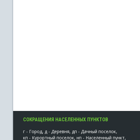
СОКРАЩЕНИЯ НАСЕЛЕННЫХ ПУНКТОВ
г - Город, д - Деревня, дп - Дачный поселок,
кп - Курортный поселок, нп - Населенный пункт,