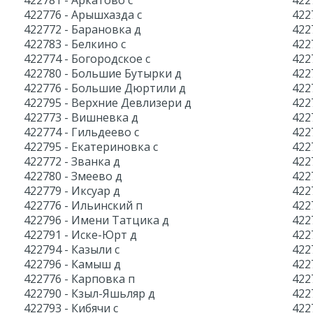
422781 - Аркатово с
422
422776 - Арышхазда с
422
422772 - Барановка д
422
422783 - Белкино с
422
422774 - Богородское с
422
422780 - Большие Бутырки д
422
422776 - Большие Дюртили д
422
422795 - Верхние Девлизери д
422
422773 - Вишневка д
422
422774 - Гильдеево с
422
422795 - Екатериновка с
422
422772 - Званка д
422
422780 - Змеево д
422
422779 - Иксуар д
422
422776 - Ильинский п
422
422796 - Имени Татцика д
422
422791 - Иске-Юрт д
422
422794 - Казыли с
422
422796 - Камыш д
422
422776 - Карповка п
422
422790 - Кзыл-Яшьляр д
422
422793 - Кибячи с
422