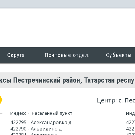
Округа
Почтовые отдел.
Субъекты
сы Пестречинский район, Татарстан респу
Центр:
с. Пе
Индекс - Населенный пункт
Инд
422795 - Александровка д
422
422790 - Альвидино д
422