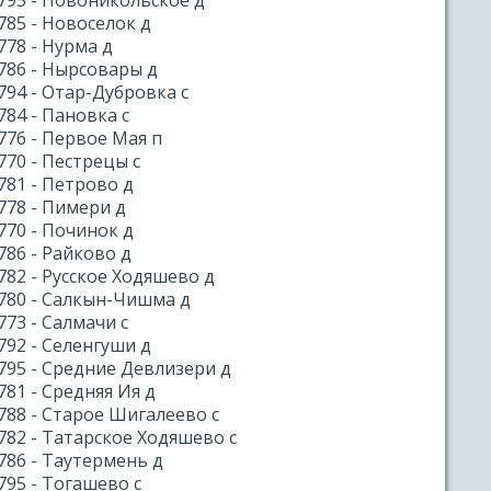
795 - Новоникольское д
785 - Новоселок д
778 - Нурма д
786 - Нырсовары д
794 - Отар-Дубровка с
784 - Пановка с
776 - Первое Мая п
770 - Пестрецы с
781 - Петрово д
778 - Пимери д
770 - Починок д
786 - Райково д
782 - Русское Ходяшево д
780 - Салкын-Чишма д
773 - Салмачи с
792 - Селенгуши д
795 - Средние Девлизери д
781 - Средняя Ия д
788 - Старое Шигалеево с
782 - Татарское Ходяшево с
786 - Таутермень д
795 - Тогашево с