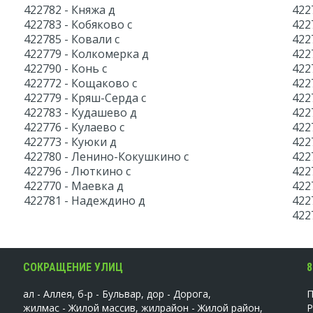
422782 - Княжа д
422
422783 - Кобяково с
422
422785 - Ковали с
422
422779 - Колкомерка д
422
422790 - Конь с
422
422772 - Кощаково с
422
422779 - Кряш-Серда с
422
422783 - Кудашево д
422
422776 - Кулаево с
422
422773 - Куюки д
422
422780 - Ленино-Кокушкино с
422
422796 - Люткино с
422
422770 - Маевка д
422
422781 - Надеждино д
422
422
СОКРАЩЕНИЕ УЛИЦ
8
ал - Аллея, б-р - Бульвар, дор - Дорога,
жилмас - Жилой массив, жилрайон - Жилой район,