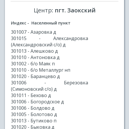
Центр:
пгт. Заокский
Индекс - Населенный пункт
301007 - Азаровка д
301015 - Александровка
(Александровский с/о) д
301013 - Алешково д
301010 - Антоновка д
301002 - б/о Маяк п
301010 - б/о Металлург нп
301020 - Баранцево д
301006 - Березовка
(Симоновский с/о) д
301011 - Бехово д
301006 - Богородское д
301006 - Болдово д
301005 - Болотово д
301013 - Бутиково п
301020 - Быковка д