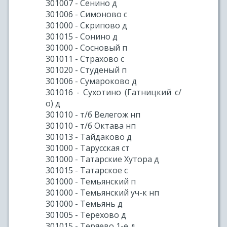
301007 - Сенино д
301006 - Симоново с
301000 - Скрипово д
301015 - Сонино д
301000 - Сосновый п
301011 - Страхово с
301020 - Студеный п
301006 - Сумароково д
301016 - Сухотино (Гатницкий с/
о) д
301010 - т/б Велегож нп
301010 - т/б Октава нп
301013 - Тайдаково д
301000 - Тарусская ст
301000 - Татарские Хутора д
301015 - Татарское с
301000 - Темьянский п
301000 - Темьянский уч-к нп
301000 - Темьянь д
301005 - Терехово д
301015 - Теряево 1-е д