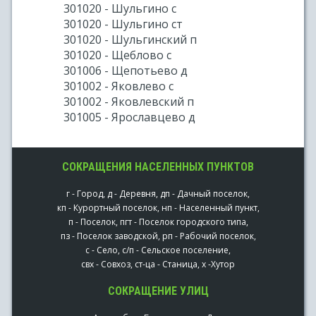
301020 - Шульгино с
301020 - Шульгино ст
301020 - Шульгинский п
301020 - Щеблово с
301006 - Щепотьево д
301002 - Яковлево с
301002 - Яковлевский п
301005 - Ярославцево д
СОКРАЩЕНИЯ НАСЕЛЕННЫХ ПУНКТОВ
г - Город, д - Деревня, дп - Дачный поселок,
кп - Курортный поселок, нп - Населенный пункт,
п - Поселок, пгт - Поселок городского типа,
пз - Поселок заводской, рп - Рабочий поселок,
с - Село, с/п - Сельское поселение,
свх - Совхоз, ст-ца - Станица, х -Хутор
СОКРАЩЕНИЕ УЛИЦ