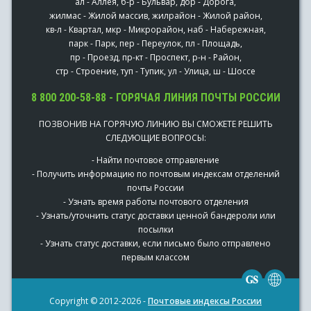
ал - Аллея, б-р - Бульвар, дор - Дорога,
жилмас - Жилой массив, жилрайон - Жилой район,
кв-л - Квартал, мкр - Микрорайон, наб - Набережная,
парк - Парк, пер - Переулок, пл - Площадь,
пр - Проезд, пр-кт - Проспект, р-н - Район,
стр - Строение, туп - Тупик, ул - Улица, ш - Шоссе
8 800 200-58-88 - ГОРЯЧАЯ ЛИНИЯ ПОЧТЫ РОССИИ
ПОЗВОНИВ НА ГОРЯЧУЮ ЛИНИЮ ВЫ СМОЖЕТЕ РЕШИТЬ
СЛЕДУЮЩИЕ ВОПРОСЫ:
- Найти почтовое отправление
- Получить информацию по почтовым индексам отделений
почты России
- Узнать время работы почтового отделения
- Узнать/уточнить статус доставки ценной бандероли или
посылки
- Узнать статус доставки, если письмо было отправлено
первым классом
Copyright © 2012-2026 -
Почтовые индексы России