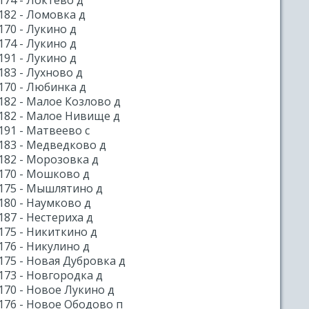
174 - Локтево д
182 - Ломовка д
170 - Лукино д
174 - Лукино д
191 - Лукино д
183 - Лухново д
170 - Любинка д
182 - Малое Козлово д
182 - Малое Нивище д
191 - Матвеево с
183 - Медведково д
182 - Морозовка д
170 - Мошково д
175 - Мышлятино д
180 - Наумково д
187 - Нестериха д
175 - Никиткино д
176 - Никулино д
175 - Новая Дубровка д
173 - Новгородка д
170 - Новое Лукино д
176 - Новое Ободово п