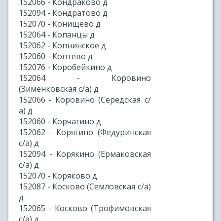
152066 - Кондраково д
152094 - Кондратово д
152070 - Конищево д
152064 - Копанцы д
152062 - Копнинское д
152060 - Коптево д
152076 - Коробейкино д
152064 - Коровино
(Зименковская с/а) д
152066 - Коровино (Середская с/
а) д
152060 - Корчагино д
152062 - Корягино (Федуринская
с/а) д
152094 - Корякино (Ермаковская
с/а) д
152070 - Коряково д
152087 - Косково (Семловская с/а)
д
152065 - Косково (Трофимовская
с/а) д