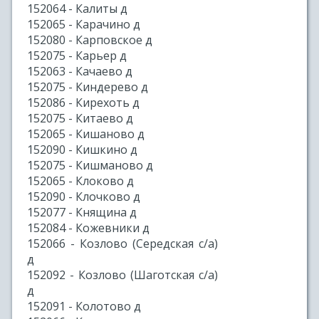
152064 - Калиты д
152065 - Карачино д
152080 - Карповское д
152075 - Карьер д
152063 - Качаево д
152075 - Киндерево д
152086 - Кирехоть д
152075 - Китаево д
152065 - Кишаново д
152090 - Кишкино д
152075 - Кишманово д
152065 - Клоково д
152090 - Клочково д
152077 - Княщина д
152084 - Кожевники д
152066 - Козлово (Середская с/а)
д
152092 - Козлово (Шаготская с/а)
д
152091 - Колотово д