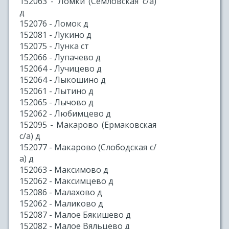
152063 - Ломки (Семловская с/а)
д
152076 - Ломок д
152081 - Лукино д
152075 - Лунка ст
152066 - Лупачево д
152064 - Лучицево д
152064 - Лыкошино д
152061 - Лытино д
152065 - Лычово д
152062 - Любимцево д
152095 - Макарово (Ермаковская
с/а) д
152077 - Макарово (Слободская с/
а) д
152063 - Максимово д
152062 - Максимцево д
152086 - Малахово д
152062 - Маликово д
152087 - Малое Бякишево д
152082 - Малое Вяльцево д