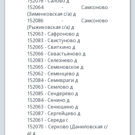
152076 - Салово д
152064 - Самсоново
(Зименковская с/а) д
152086 - Самсоново
(Рыжиковская с/а) д
152063 - Сафроново д
152083 - Свистуново д
152065 - Свиткино д
152066 - Севастьяново д
152083 - Селезнево д
152065 - Семеновское д
152062 - Семенцево д
152084 - Семивраги д
152063 - Семлово д
152085 - Сендерево д
152084 - Сенино д
152063 - Сенюшино д
152087 - Сергейцево д
152061 - Середа с
152070 - Серково (Даниловская с/
а) д