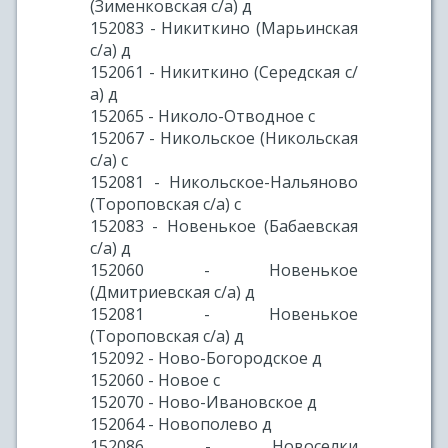
(Зименковская с/а) д
152083 - Никиткино (Марьинская
с/а) д
152061 - Никиткино (Середская с/
а) д
152065 - Николо-Отводное с
152067 - Никольское (Никольская
с/а) с
152081 - Никольское-Нальяново
(Тороповская с/а) с
152083 - Новенькое (Бабаевская
с/а) д
152060 - Новенькое
(Дмитриевская с/а) д
152081 - Новенькое
(Тороповская с/а) д
152092 - Ново-Богородское д
152060 - Новое с
152070 - Ново-Ивановское д
152064 - Новополево д
152086 - Новоселки