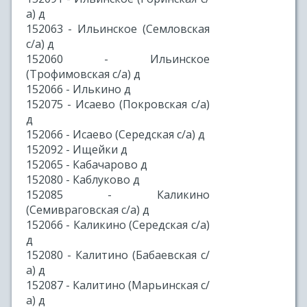
а) д
152063 - Ильинское (Семловская
с/а) д
152060 - Ильинское
(Трофимовская с/а) д
152066 - Илькино д
152075 - Исаево (Покровская с/а)
д
152066 - Исаево (Середская с/а) д
152092 - Ищейки д
152065 - Кабачарово д
152080 - Каблуково д
152085 - Каликино
(Семивраговская с/а) д
152066 - Каликино (Середская с/а)
д
152080 - Калитино (Бабаевская с/
а) д
152087 - Калитино (Марьинская с/
а) д