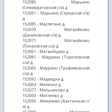
152085 - Марьино
(Семивраговская с/а) д
152061 - Марьино (Середская с/а)
д
152085 - Маслятино д
152070 - Матвейково
(Даниловская с/а) д
152071 - Матвейково
(Покровская с/а) д
152061 - Матвейцево д
152081 - Маурино (Тороповская
с/а) д
152065 - Маурино (Трофимовская
с/а) д
152092 - Медведки д
152064 - Меленки д
152077 - Мельниково д
152060 - Миглеево д
152090 - Михалево (Вахтинская с/
а) д