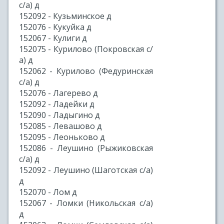
с/а) д
152092 - Кузьминское д
152076 - Кукуйка д
152067 - Кулиги д
152075 - Курилово (Покровская с/
а) д
152062 - Курилово (Федуринская
с/а) д
152076 - Лагерево д
152092 - Ладейки д
152090 - Ладыгино д
152085 - Левашово д
152095 - Леоньково д
152086 - Леушино (Рыжиковская
с/а) д
152092 - Леушино (Шаготская с/а)
д
152070 - Лом д
152067 - Ломки (Никольская с/а)
д