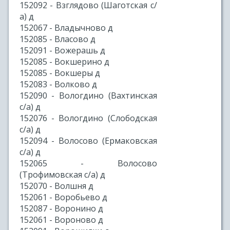
152092 - Взглядово (Шаготская с/
а) д
152067 - Владычново д
152085 - Власово д
152091 - Вожерашь д
152085 - Вокшерино д
152085 - Вокшеры д
152083 - Волково д
152090 - Вологдино (Вахтинская
с/а) д
152076 - Вологдино (Слободская
с/а) д
152094 - Волосово (Ермаковская
с/а) д
152065 - Волосово
(Трофимовская с/а) д
152070 - Волшня д
152061 - Воробьево д
152087 - Воронино д
152061 - Вороново д