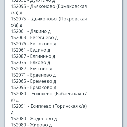
152092 - Дулягино д
152095 - Дьяконово (Ермаковская
с/а) д
152075 - Дьяконово (Покровская
с/а) д
152061 - Дякино д
152063 - Евсевьево д
152076 - Евсюково д
152061 - Ездино д
152087 - Елгинино д
152075 - Елково д
152087 - Еляково д
152071 - Ерденево д
152065 - Еремеево д
152095 - Ермаково д
152080 - Есиплево (Бабаевская с/
а) д
152091 - Есиплево (Горинская с/а)
д
152080 - Жаденово д
152080 - Жирово д