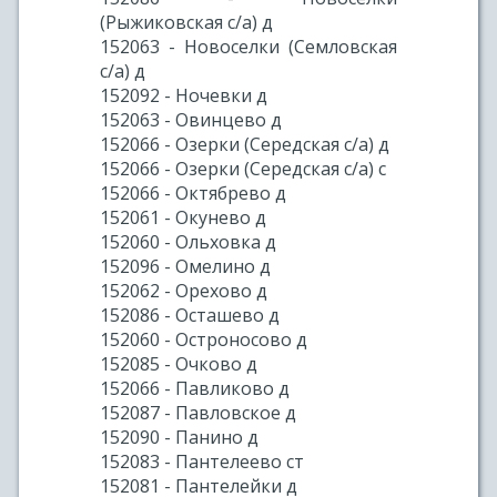
(Рыжиковская с/а) д
152063 - Новоселки (Семловская
с/а) д
152092 - Ночевки д
152063 - Овинцево д
152066 - Озерки (Середская с/а) д
152066 - Озерки (Середская с/а) с
152066 - Октябрево д
152061 - Окунево д
152060 - Ольховка д
152096 - Омелино д
152062 - Орехово д
152086 - Осташево д
152060 - Остроносово д
152085 - Очково д
152066 - Павликово д
152087 - Павловское д
152090 - Панино д
152083 - Пантелеево ст
152081 - Пантелейки д