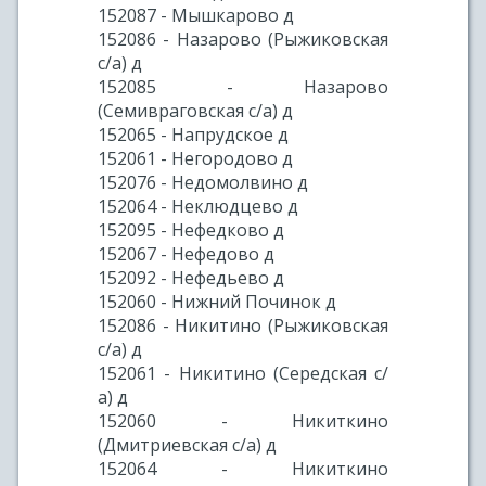
152087 - Мышкарово д
152086 - Назарово (Рыжиковская
с/а) д
152085 - Назарово
(Семивраговская с/а) д
152065 - Напрудское д
152061 - Негородово д
152076 - Недомолвино д
152064 - Неклюдцево д
152095 - Нефедково д
152067 - Нефедово д
152092 - Нефедьево д
152060 - Нижний Починок д
152086 - Никитино (Рыжиковская
с/а) д
152061 - Никитино (Середская с/
а) д
152060 - Никиткино
(Дмитриевская с/а) д
152064 - Никиткино