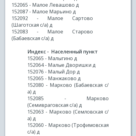
152065 - Малое Левашово д
152087 - Малое Марьино д
152092 - Малое Сартово
(Шаготская с/а) д
152083 - Малое Старово
(Бабаевская с/а) д
Индекс - Населенный пункт
152065 - Малыгино д
152064 - Малые Дворишки д
152076 - Малый Дор д
152065 - Манжаково д
152080 - Марково (Бабаевская с/
а) д
152085 - Марково
(Семивраговская с/а) д
152063 - Марково (Семловская с/
а) д
152060 - Марково (Трофимовская
с/а) д