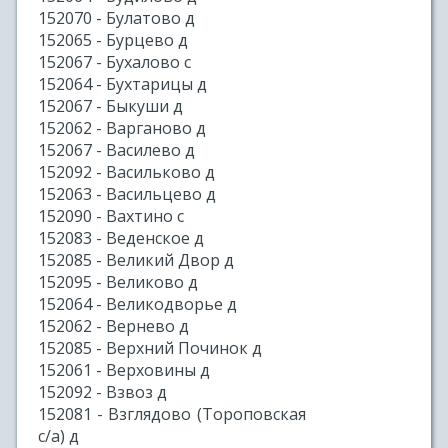
152070 - Булатово д
152065 - Бурцево д
152067 - Бухалово с
152064 - Бухтарицы д
152067 - Быкуши д
152062 - Варганово д
152067 - Василево д
152092 - Васильково д
152063 - Васильцево д
152090 - Вахтино с
152083 - Веденское д
152085 - Великий Двор д
152095 - Великово д
152064 - Великодворье д
152062 - Вернево д
152085 - Верхний Починок д
152061 - Верховины д
152092 - Взвоз д
152081 - Взглядово (Тороповская
с/а) д