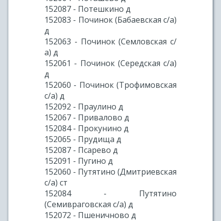
152087 - Потешкино д
152083 - Починок (Бабаевская с/а)
д
152063 - Починок (Семловская с/
а) д
152061 - Починок (Середская с/а)
д
152060 - Починок (Трофимовская
с/а) д
152092 - Праулино д
152067 - Привалово д
152084 - Прокунино д
152065 - Прудища д
152087 - Псарево д
152091 - Пугино д
152060 - Путятино (Дмитриевская
с/а) ст
152084 - Путятино
(Семивраговская с/а) д
152072 - Пшеничново д