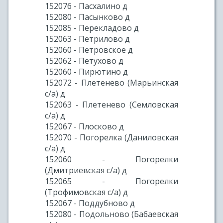
152076 - Пасхалино д
152080 - Пасынково д
152085 - Перекладово д
152063 - Петрилово д
152060 - Петровское д
152062 - Петухово д
152060 - Пирютино д
152072 - Плетенево (Марьинская
с/а) д
152063 - Плетенево (Семловская
с/а) д
152067 - Плосково д
152070 - Погорелка (Даниловская
с/а) д
152060 - Погорелки
(Дмитриевская с/а) д
152065 - Погорелки
(Трофимовская с/а) д
152067 - Поддубново д
152080 - Подольново (Бабаевская