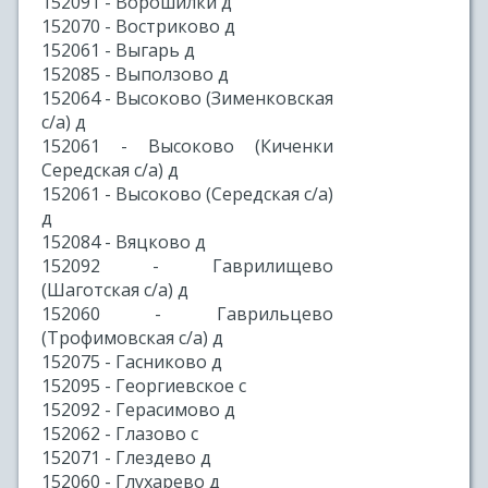
152091 - Ворошилки д
152070 - Востриково д
152061 - Выгарь д
152085 - Выползово д
152064 - Высоково (Зименковская
с/а) д
152061 - Высоково (Киченки
Середская с/а) д
152061 - Высоково (Середская с/а)
д
152084 - Вяцково д
152092 - Гаврилищево
(Шаготская с/а) д
152060 - Гаврильцево
(Трофимовская с/а) д
152075 - Гасниково д
152095 - Георгиевское с
152092 - Герасимово д
152062 - Глазово с
152071 - Глездево д
152060 - Глухарево д