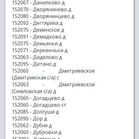
152067 - Данилково д
152070 - Дворяниново д
152080 - Дворянинцево д
152092 - Дегтяриха д
152075 - Деменское д
152091 - Демидково д
152075 - Демьянки д
152071 - Деревеньки д
152063 - Диделово д
152095 - Дитино д
152060 - Дмитриевское
(Дмитриеская с/а) с
152063 - Дмитриевское
(Семловская с/а) д
152060 - Догадцево д
152060 - Догадцево ст
152085 - Долгуши д
152090 - Дор д
152062 - Дубня д
152060 - Дубровки д