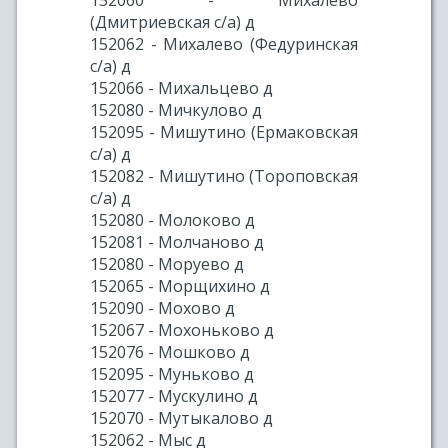
152060 - Михалево
(Дмитриевская с/а) д
152062 - Михалево (Федуринская
с/а) д
152066 - Михальцево д
152080 - Мичкулово д
152095 - Мишутино (Ермаковская
с/а) д
152082 - Мишутино (Тороповская
с/а) д
152080 - Молоково д
152081 - Молчаново д
152080 - Моруево д
152065 - Морщихино д
152090 - Мохово д
152067 - Мохоньково д
152076 - Мошково д
152095 - Муньково д
152077 - Мускулино д
152070 - Мутыкалово д
152062 - Мыс д