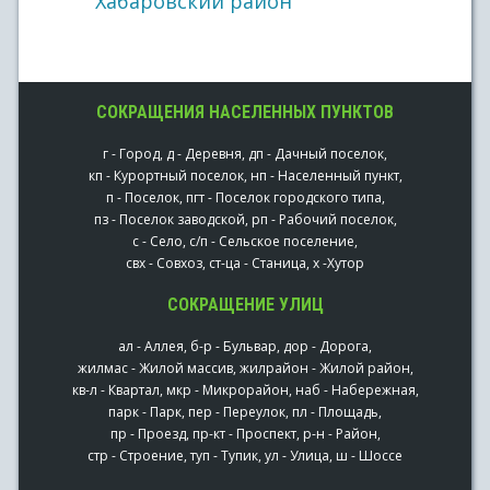
Хабаровский район
СОКРАЩЕНИЯ НАСЕЛЕННЫХ ПУНКТОВ
г - Город, д - Деревня, дп - Дачный поселок,
кп - Курортный поселок, нп - Населенный пункт,
п - Поселок, пгт - Поселок городского типа,
пз - Поселок заводской, рп - Рабочий поселок,
с - Село, с/п - Сельское поселение,
свх - Совхоз, ст-ца - Станица, х -Хутор
СОКРАЩЕНИЕ УЛИЦ
ал - Аллея, б-р - Бульвар, дор - Дорога,
жилмас - Жилой массив, жилрайон - Жилой район,
кв-л - Квартал, мкр - Микрорайон, наб - Набережная,
парк - Парк, пер - Переулок, пл - Площадь,
пр - Проезд, пр-кт - Проспект, р-н - Район,
стр - Строение, туп - Тупик, ул - Улица, ш - Шоссе