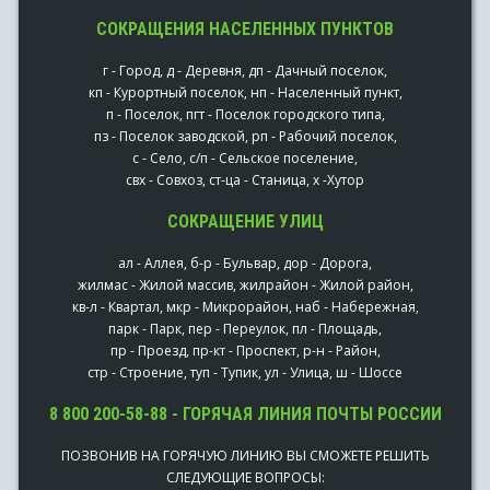
СОКРАЩЕНИЯ НАСЕЛЕННЫХ ПУНКТОВ
г - Город, д - Деревня, дп - Дачный поселок,
кп - Курортный поселок, нп - Населенный пункт,
п - Поселок, пгт - Поселок городского типа,
пз - Поселок заводской, рп - Рабочий поселок,
с - Село, с/п - Сельское поселение,
свх - Совхоз, ст-ца - Станица, х -Хутор
СОКРАЩЕНИЕ УЛИЦ
ал - Аллея, б-р - Бульвар, дор - Дорога,
жилмас - Жилой массив, жилрайон - Жилой район,
кв-л - Квартал, мкр - Микрорайон, наб - Набережная,
парк - Парк, пер - Переулок, пл - Площадь,
пр - Проезд, пр-кт - Проспект, р-н - Район,
стр - Строение, туп - Тупик, ул - Улица, ш - Шоссе
8 800 200-58-88 - ГОРЯЧАЯ ЛИНИЯ ПОЧТЫ РОССИИ
ПОЗВОНИВ НА ГОРЯЧУЮ ЛИНИЮ ВЫ СМОЖЕТЕ РЕШИТЬ
СЛЕДУЮЩИЕ ВОПРОСЫ: